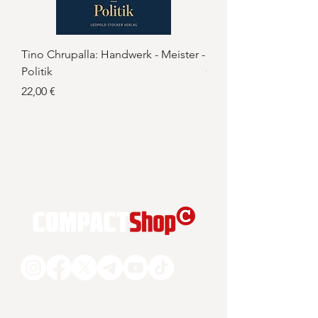
Tino Chrupalla: Handwerk - Meister -
Nuoviso Comics Nr. 2
Politik
Preis
7,50 €
Preis
22,00 €
COMPACT Magazin GmbH