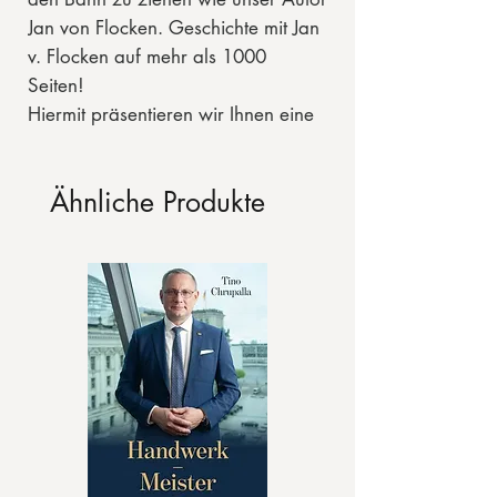
Jan von Flocken. Geschichte mit Jan
v. Flocken auf mehr als 1000
Seiten!
Hiermit präsentieren wir Ihnen eine
Auswahl von sieben Titeln zu einem
unschlagbaren Preis. Jetzt gilt es
Ähnliche Produkte
zuschlagen, solange der Vorrat
reicht.
Comic