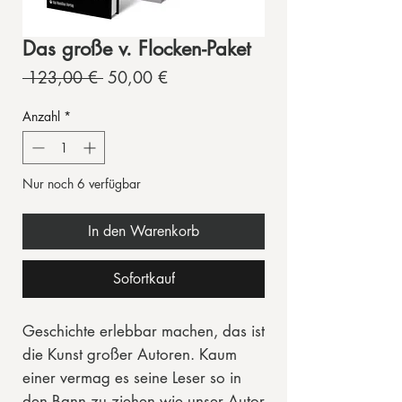
Das große v. Flocken-Paket
Standardpreis
Sale-
 123,00 € 
50,00 €
Preis
Anzahl
*
Nur noch 6 verfügbar
In den Warenkorb
Sofortkauf
Geschichte erlebbar machen, das ist
die Kunst großer Autoren. Kaum
einer vermag es seine Leser so in
den Bann zu ziehen wie unser Autor