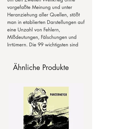
vorgefaßte Meinung und unter
Heranziehung aller Quellen, stößt
man in etablierten Darstellungen auf
eine Unzahl von Fehlern,
Mißdeutungen, Fälschungen und
Irrtümern. Die 99 wichtigsten sind
hier exemplarisch
zusammengetragen: «Hitler hat
Ähnliche Produkte
nach seinem Regierungsantritt 1933
sofort massiv aufrüsten lassen»,
«Der Angriff der Luftstreitkräfte der
‚Legion Condor‘ auf die spanische
Stadt Guernica war ein
Terrorangriff», «Die deutsche
Wehrmacht überfiel am 1.
September 1939 das friedliche,
ahnungslose und auf einen Krieg