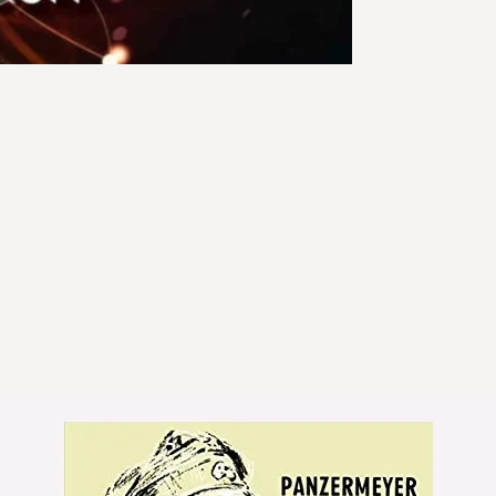
Holzkiste vor, di
wochenlang mehre
liefern konnte. A
ins Grab, da nie
Preis zu zahlen 
Dieses Buch erzä
verbotener und v
erklärt ihre Funkt
zugänglicher, zu
365 Seiten, gebu