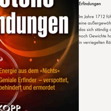
Erfindungen
Im Jahre 1712 füh
eine außergewöhn
das sich ständig
noch Gewichte ho
in verriegelten 
es auf ein ander
namhafte zeitgen
untersuchten das 
keine externe Ene
forderte nicht we
Geheimnis. Da a
bezahlen wollte,
In den 1920er-Jah
amerikanische El