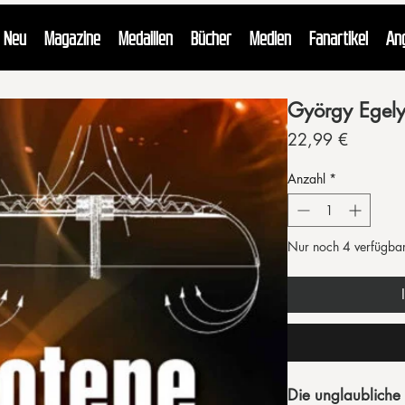
Neu
Magazine
Medaillen
Bücher
Medien
Fanartikel
An
György Egely
Preis
22,99 €
Anzahl
*
Nur noch 4 verfügba
Die unglaubliche