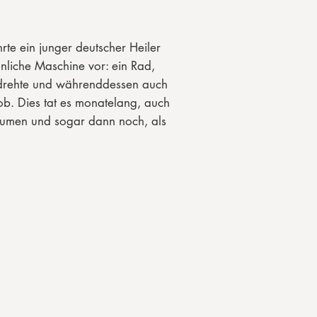
rte ein junger deutscher Heiler
liche Maschine vor: ein Rad,
 drehte und währenddessen auch
b. Dies tat es monatelang, auch
Räumen und sogar dann noch, als
es Gestell gehoben wurde. Viele
össische Wissenschaftler
Rad und stellten fest, dass es
rgiequelle hatte. Der Erfinder
niger als 100000 Taler für sein
ber niemand diese Summe
 nahm er dieses mit ins Grab …
ren führte der junge
ektrotechniker Henry Moray eine