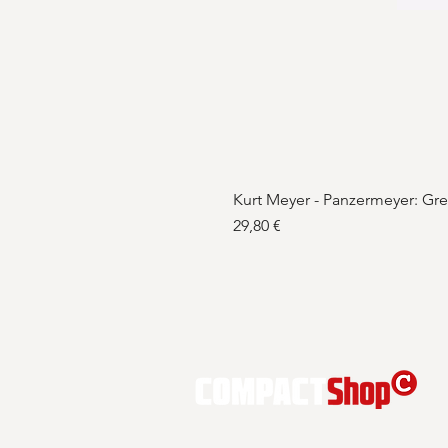
Kurt Meyer - Panzermeyer: Gr
Preis
29,80 €