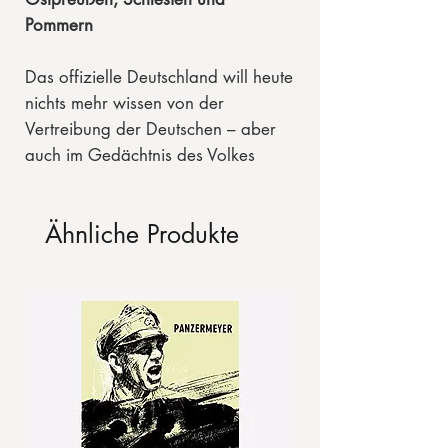
Pommern
Das offizielle Deutschland will heute
nichts mehr wissen von der
Vertreibung der Deutschen – aber
auch im Gedächtnis des Volkes
sinken der deutsche Osten und das
Jahrhundertverbrechen der
Ähnliche Produkte
Vertreibung allmählich ins
Vergessen. Dagegen wendet sich
dieses Buch. Es verfolgt den
Leidensweg Ostdeutschlands seit
1918 und stellt ihn als ein
Gesamtgeschehen dar. In der
Provinz Posen, in Westpreußen,
Oberschlesien und der «Freien
Stadt» Danzig waren die Deutschen