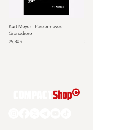
Kurt Meyer - Panzermeyer:
Tino Chrupalla: Handw
Grenadiere
Politik
Preis
Preis
29,80 €
22,00 €