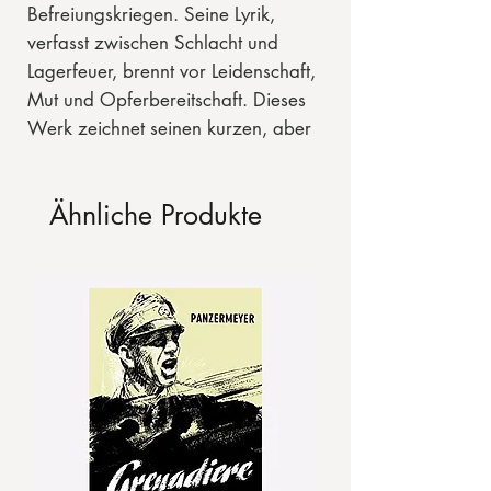
Befreiungskriegen. Seine Lyrik,
verfasst zwischen Schlacht und
Lagerfeuer, brennt vor Leidenschaft,
Mut und Opferbereitschaft. Dieses
Werk zeichnet seinen kurzen, aber
intensiven Lebensweg nach: vom
Wiener Bühnenautor zum Kämpfer
Ähnliche Produkte
im Lützowschen Freikorps. Körners
Gedichte und Briefe zeigen, wie
eng Kunst und Tat bei ihm
verbunden waren. Ein
eindrucksvolles Porträt eines
Mannes, der Literaturgeschichte
schrieb und für die Freiheit sein
Leben ließ.
68 S., geb. durchgängig bebildert