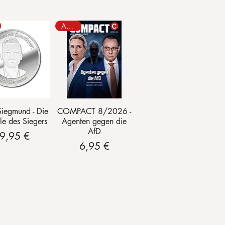
August
ellansicht
Schnellansicht
Siegmund - Die
COMPACT 8/2026 -
le des Siegers
Agenten gegen die
AfD
Preis
9,95 €
Preis
6,95 €