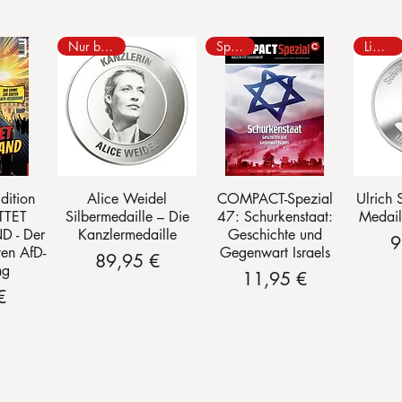
Nur bei uns
Spezial
Limitiert
sicht
Schnellansicht
Schnellansicht
Schn
ition
Alice Weidel
COMPACT-Spezial
Ulrich 
TTET
Silbermedaille – Die
47: Schurkenstaat:
Medail
 - Der
Kanzlermedaille
Geschichte und
9
ten AfD-
Gegenwart Israels
Preis
89,95 €
ng
Preis
11,95 €
is
€