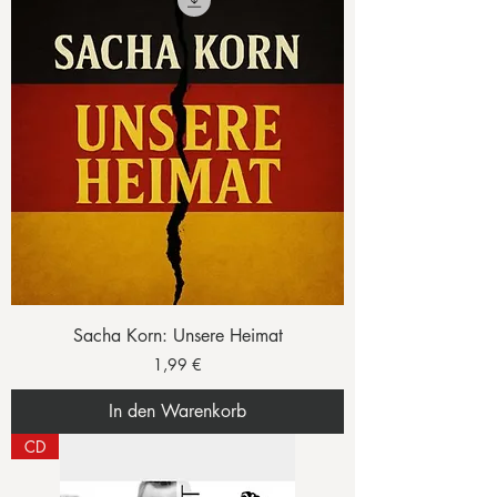
Sacha Korn: Unsere Heimat
Preis
1,99 €
In den Warenkorb
CD