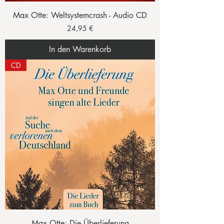
Max Otte: Weltsystemcrash - Audio CD
Preis
24,95 €
In den Warenkorb
CD
Max Otte: Die Überlieferung