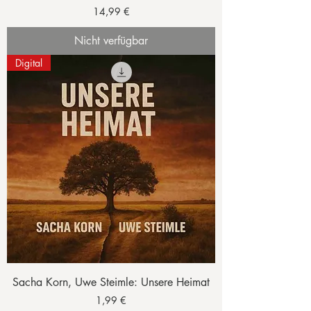
Preis
14,99 €
Nicht verfügbar
Digital
Sacha Korn, Uwe Steimle: Unsere Heimat
Preis
1,99 €