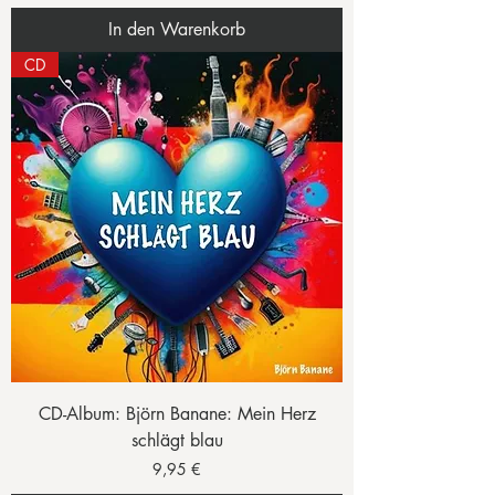
In den Warenkorb
CD
CD-Album: Björn Banane: Mein Herz
schlägt blau
Preis
9,95 €