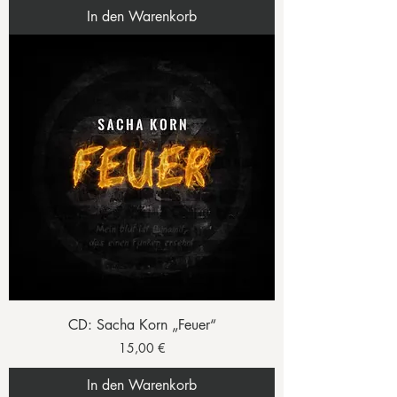
In den Warenkorb
CD: Sacha Korn „Feuer“
Preis
15,00 €
In den Warenkorb