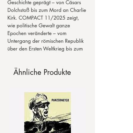
Geschichte geprägt – von Cäsars
Dolchstoß bis zum Mord an Charlie
Kirk. COMPACT 11/2025 zeigt,
wie politische Gewalt ganze
Epochen veränderte – vom
Untergang der römischen Republik
über den Ersten Weltkrieg bis zum
Amerika unserer Tage.
Das Heft beleuchtet historische und
Ähnliche Produkte
aktuelle Anschläge, ihre
Hintergründe und Drahtzieher. Wer
steckte wirklich hinter den Attentaten
auf JFK, Rabin oder Kirk?
Auch Themen wie Machtspiele in
Washington, Wahlmanipulationen
in Europa und die Rolle der Medien
kommen zur Sprache.