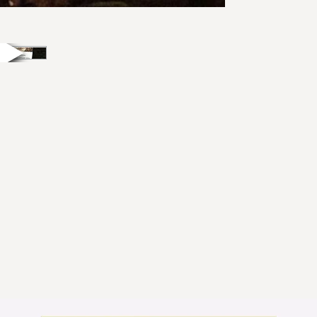
Die großen Krieg
formten Mythos u
Orden, Reformen
prägten das Bild e
aufstrebenden Na
Mit Bismarck erre
bevor das 20. Jah
stellte.
Diese Ausgabe be
zwischen Bewund
Wirkung.
92 S, reichlich illu