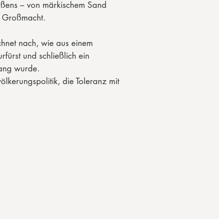
ußens – von märkischem Sand
n Großmacht.
hnet nach, wie aus einem
rfürst und schließlich ein
ang wurde.
ölkerungspolitik, die Toleranz mit
heit verband und Preußen neu
cher Spaltungen und der
n markierte einen
 Wendepunkt.
ehen Gestalten wie Sophie
oldatenkönig“ und Friedrich II.,
rakter verliehen.
anssouci wurden zu Symbolen von
Stil.