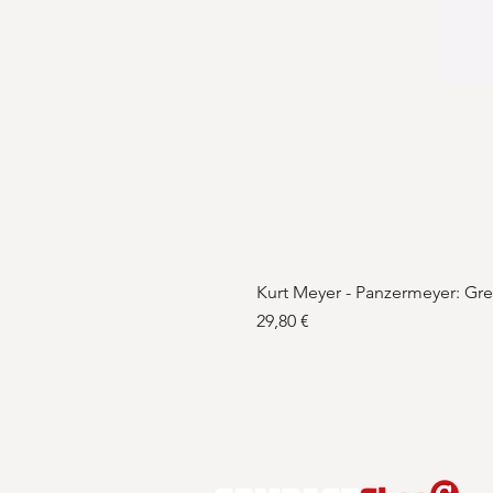
Kurt Meyer - Panzermeyer: Gr
Preis
29,80 €