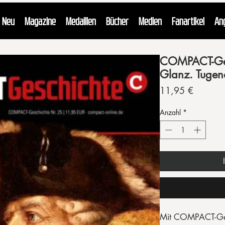
Neu
Magazine
Medaillen
Bücher
Medien
Fanartikel
An
COMPACT-Ges
Glanz. Tugen
Preis
11,95 €
Anzahl
*
Mit COMPACT-Gesc