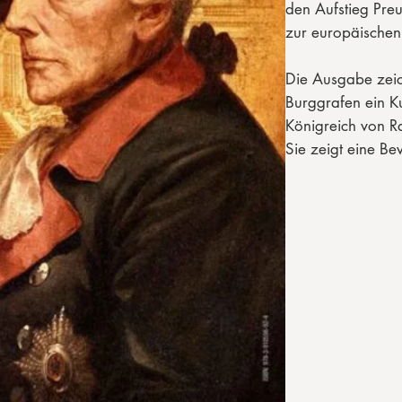
den Aufstieg Pre
zur europäische
Die Ausgabe zeic
Burggrafen ein Ku
Königreich von R
Sie zeigt eine Bev
staatlicher Klug
besiedelte.
Das Ende kirchli
Hexenverfolgunge
zivilisatorischen
Im Mittelpunkt st
Charlotte, der „S
die dem Staat Cha
Schlösser wie S
Geist, Macht und 