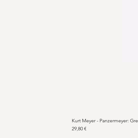
Kurt Meyer - Panzermeyer: Gr
Preis
29,80 €