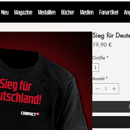
Neu
Magazine
Medaillen
Bücher
Medien
Fanartikel
An
Sieg für Deu
Preis
19,90 €
Größe
*
L
Anzahl
*