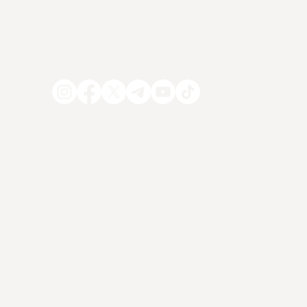
COMPACT-Abo
V
R
COMPACT-TV
COMPACT-Online
C
COMPACT-Newsletter
Z
Mein Konto(alt)