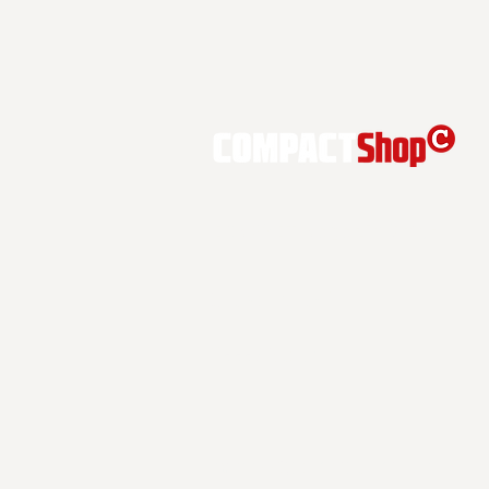
COMPACT Magazin GmbH
Gut Nöbeditz 1
06667 Stößen
express@compact-mail.de