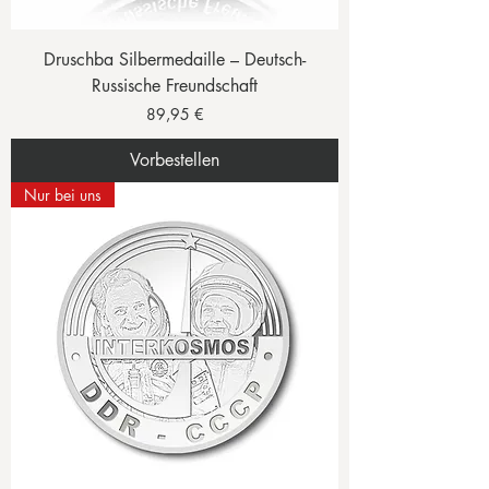
Druschba Silbermedaille – Deutsch-
Russische Freundschaft
Preis
89,95 €
Vorbestellen
Nur bei uns