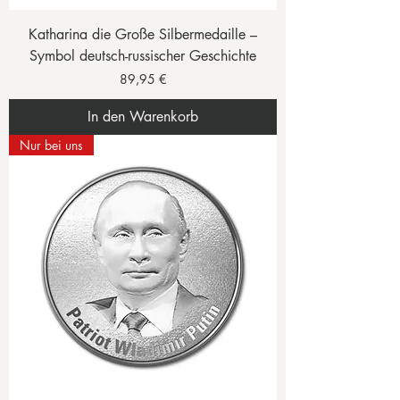
Katharina die Große Silbermedaille –
Symbol deutsch-russischer Geschichte
Preis
89,95 €
In den Warenkorb
Nur bei uns