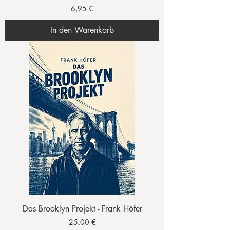
Preis
6,95 €
In den Warenkorb
Das Brooklyn Projekt - Frank Höfer
Preis
25,00 €