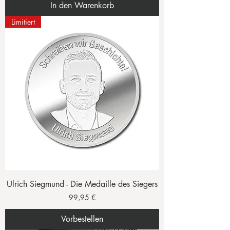
In den Warenkorb
Limitiert
Ulrich Siegmund - Die Medaille des Siegers
Preis
99,95 €
Vorbestellen