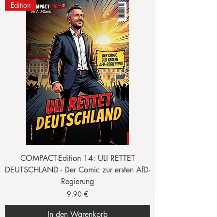
Edition
COMPACT-Edition 14: ULI RETTET
DEUTSCHLAND - Der Comic zur ersten AfD-
Regierung
Preis
9,90 €
In den Warenkorb