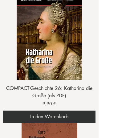
COMPACT-Geschichte 26: Katharina die
Große (als PDF)
Preis
9,90 €
In den Warenkorb