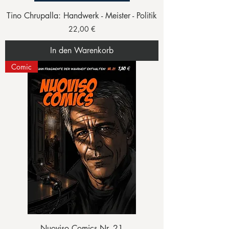
Tino Chrupalla: Handwerk - Meister - Politik
Preis
22,00 €
In den Warenkorb
Comic
Nuoviso Comics Nr. 21