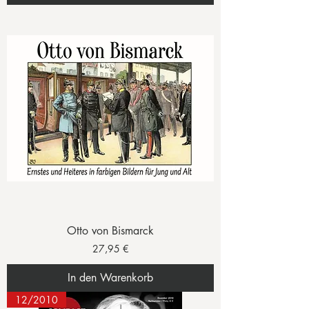
Otto von Bismarck
Preis
27,95 €
In den Warenkorb
12/2010