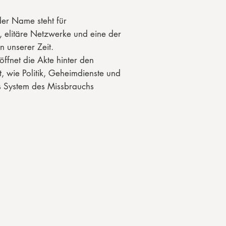
 der Name steht für
 elitäre Netzwerke und eine der
n unserer Zeit.
ffnet die Akte hinter den
t, wie Politik, Geheimdienste und
as System des Missbrauchs
fen, warum der Skandal bis heute
und warum so viele der
etastet bleiben.
herche verfolgt McMahon die
k bis nach Europa und zerlegt
rklärungen zum Tod Epsteins.
 die wissen wollen, wie tief der
icht – und wer davon profitiert,
 im Dunkeln bleibt.