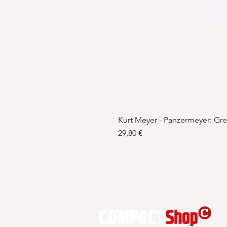
Kurt Meyer - Panzermeyer: Gr
Preis
29,80 €