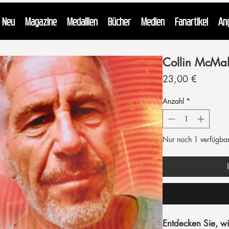
Neu
Magazine
Medaillen
Bücher
Medien
Fanartikel
An
Collin McMah
Preis
23,00 €
Anzahl
*
Nur noch 1 verfügba
Entdecken Sie, wi