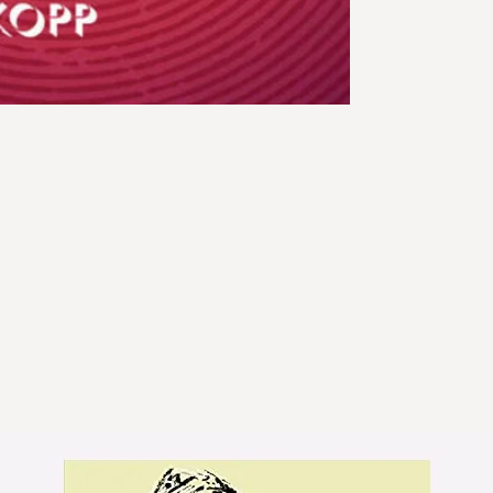
Jetzt lesen – dami
272 S., geb.