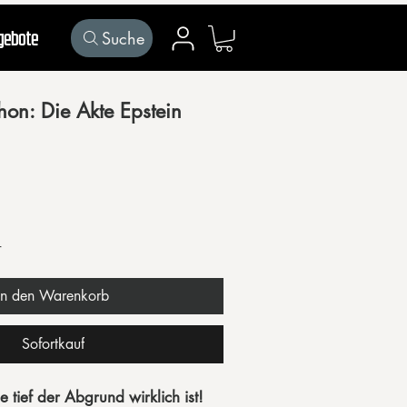
Suche
gebote
Mein Konto
on: Die Akte Epstein
r
In den Warenkorb
Sofortkauf
e tief der Abgrund wirklich ist!