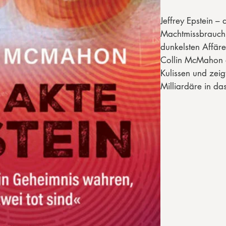
Jeffrey Epstein –
Machtmissbrauch,
dunkelsten Affäre
Collin McMahon ö
Kulissen und zeig
Milliardäre in d
verstrickt waren.
Das Buch legt of
vertuscht wird – 
Beteiligten unang
Mit präziser Rec
Spur von New Yor
die offiziellen E
Ein Werk für alle,
Sumpf wirklich re
dass die Wahrheit