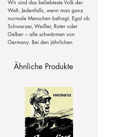
Wir sind das beliebteste Volk der
Welt. Jedenfalls, wenn man ganz
normale Menschen befragt. Egal ob
Schwarzer, Weißer, Roter oder
Gelber – alle schwärmen von
Germany. Bei den jährlichen
Umfragen der BBC lag unser Volk
immer wieder auf Platz 1. Ganz
Ähnliche Produkte
anders sieht es aus, wenn man sich
die Haltung der globalen Eliten zu
Deutschland anschaut. Taktgeber
sind die Briten, deren Upper Class
gerne bei Partys mit Hakenkreuz-
Kostümen aufläuft. Die USA
starteten nach 1945 sogar ein
Umerziehungsprogramm
(«Reeducation») für das verfluchte