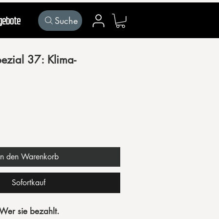
Suche
gebote
Mein Konto
zial 37: Klima-
In den Warenkorb
Sofortkauf
Wer sie bezahlt.