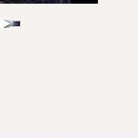
Bezahlen diese un
Hintermänner und
und wollen.
Harte
Fakten
und 
Seiten
.