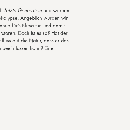
ft
Letzte Generation
und warnen
pokalypse. Angeblich würden wir
enug für’s Klima tun und damit
rstören. Doch ist es so? Hat der
nfluss auf die Natur, dass er das
 beeinflussen kann? Eine
ique von Klima-Verschwörern
 formuliert sogenannte Klima-
alten seien. Doch schon ein
sbruch lässt diese Ziele sofort
esen Leuten nicht mehr nur um
r dient ihnen dieser als
s eigentliche Ziel: Der radikale
schaft. Sie benutzen dafür oft
liche als Klima-Terroristen.