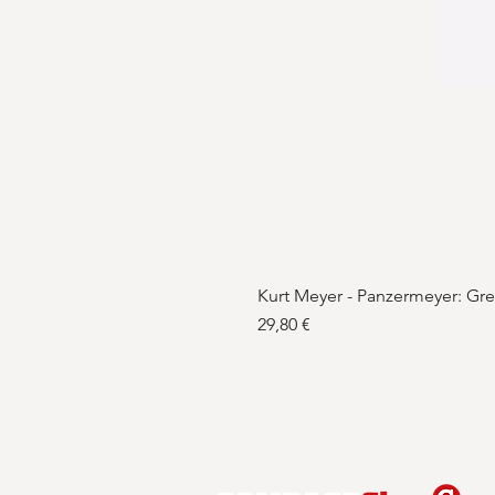
Kurt Meyer - Panzermeyer: Gr
Preis
29,80 €