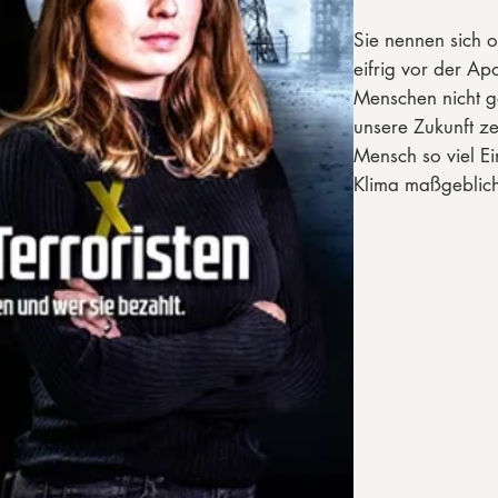
Sie nennen sich o
eifrig vor der A
Menschen nicht g
unsere Zukunft ze
Mensch so viel Ei
Klima maßgeblich
einflussreiche Cl
glaubt daran und
Ziele, die einzuh
einziger Vulkanau
platzen.
Längst geht es di
Klima-Schutz. Ehe
Deckmantel für da
Umbau der Gesell
Kinder und Jugend