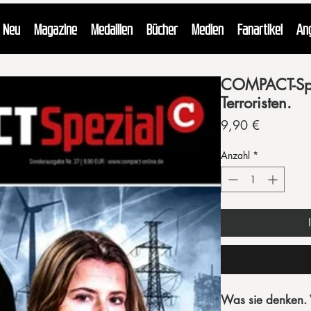
Neu
Magazine
Medaillen
Bücher
Medien
Fanartikel
An
COMPACT-Spe
Terroristen.
Preis
9,90 €
Anzahl
*
Was sie denken. 