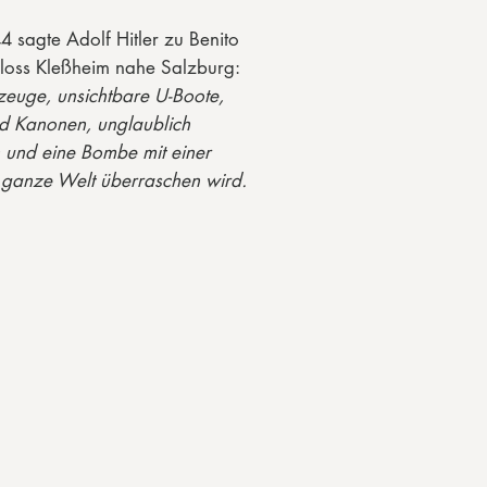
 sagte Adolf Hitler zu Benito
hloss Kleßheim nahe Salzburg:
euge, unsichtbare U-Boote,
nd Kanonen, unglaublich
 und eine Bombe mit einer
 ganze Welt überraschen wird.
, er greift uns an, er zerstört
se Zerstörung werden wir mit
orten – und das, ohne einen
 Krieg zu entfesseln, für den wir
» Das waren nicht die wirren
iktators, der angesichts der
rlage in Wahnvorstellungen
fen, die Hitler hier ansprach, gab
uch wenn die Forschung bis heute
 – vor allem was «die Bombe»