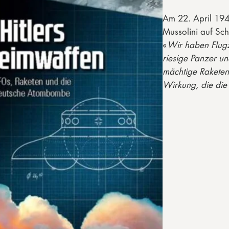
Am 22. April 1944
Mussolini auf Sc
«
Wir haben Flugz
riesige Panzer u
mächtige Raketen
Wirkung, die die
Der Feind weiß das
uns, aber auf die
einem Sturm antw
bakteriologischen
auch bereit sind.
Fantasien eines D
drohenden Niede
verfällt. Die Waf
es tatsächlich, a
Zweifel anmeldet