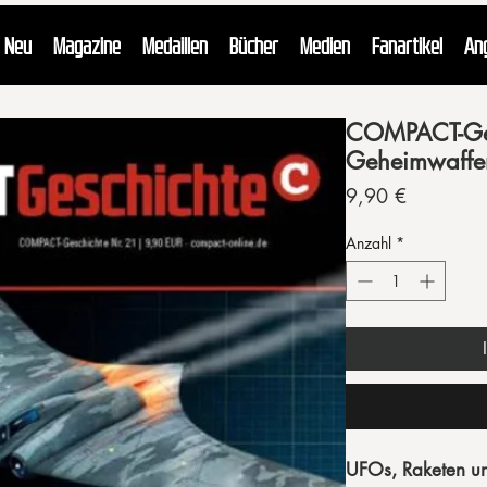
Neu
Magazine
Medaillen
Bücher
Medien
Fanartikel
An
COMPACT-Gesc
Geheimwaffe
Preis
9,90 €
Anzahl
*
UFOs, Raketen u