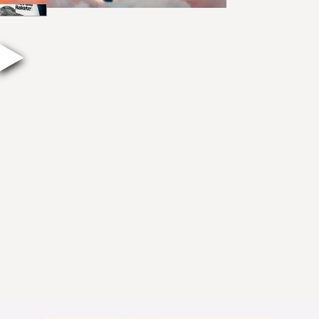
anbelangt, mit d
gewesen sein kan
Technologisch war
teilweise um Jahr
militärisch. Die 
Entwicklungen zu
verhindern, dass 
Stärke zurückkeh
Folgen Sie uns au
die Zukunft
auf 8