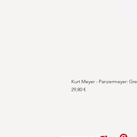
Kurt Meyer - Panzermeyer: Gr
Preis
29,80 €