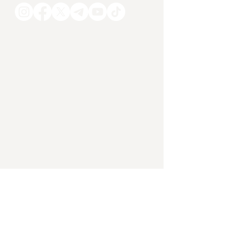
Antworten – soweit möglich – und
Fragen, die zum Nachdenken
auffordern.
COMPACT Magazin GmbH
112 Seiten
Gut Nöbeditz 1
06667 Stößen
express@compact-mail.de
03327 5698611
Shop