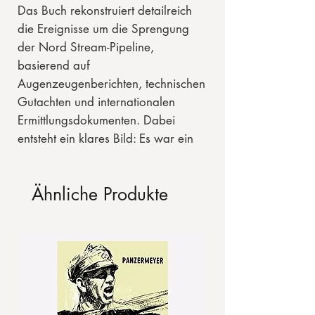
Das Buch rekonstruiert detailreich
die Ereignisse um die Sprengung
der Nord Stream-Pipeline,
basierend auf
Augenzeugenberichten, technischen
Gutachten und internationalen
Ermittlungsdokumenten. Dabei
entsteht ein klares Bild: Es war ein
gezielter Anschlag mit massiven
Auswirkungen auf das weltpolitische
Ähnliche Produkte
Gefüge und mit Langzeitfolgen für
die Umwelt. Es offenbart die
fragilen Verflechtungen zwischen
Energiepolitik, globalen
Machtverhältnissen und
strategischen Interessen und zeigt,
wie schnell Frieden und