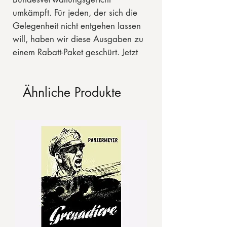
umkämpft. Für jeden, der sich die
Gelegenheit nicht entgehen lassen
will, haben wir diese Ausgaben zu
einem Rabatt-Paket geschürt. Jetzt
zugreifen!
Ähnliche Produkte
Übrigens: Nur solange der Vorrat
reicht