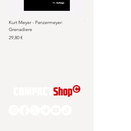
Kurt Meyer - Panzermeyer:
Tino Chrupalla: Handw
Grenadiere
Politik
Preis
Preis
29,80 €
22,00 €
COMPACT Magazin GmbH