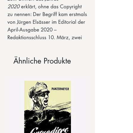
2020
erklärt, ohne das Copyright
zu nennen: Der Begriff kam erstmals
von Jürgen Elsässer im Editorial der
April-Ausgabe 2020 –
Redaktionsschluss 10. März, zwei
Wochen vor dem ersten Lockdown.
Ähnliche Produkte
Mittlerweile ist klar, dass das eine
völlig zutreffende Prognose war:
Das Demonstrationsrecht wurde
eingefroren, die Reisefreiheit
suspendiert, das Recht auf
körperliche Unversehrtheit steht
beim Impfen nur auf dem Papier,
Ausgangssperren wie zuletzt in den
Bombennächten 1945. Parlamente
sind entmachtet, es regiert das