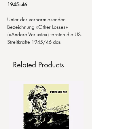
1945–46
Unter der verharmlosenden
Bezeichnung «Other Losses»
(«Andere Verluste») tarnten die US-
Streitkräfte 1945/46 das
Massensterben deutscher
Kriegsgefangener in amerikanischen
Related Products
Lagern auf deutschem Boden. Der
kanadische Historiker James Bacque
war tief erschüttert, als er das erste
Mal Kenntnis von diesem
Kriegsverbrechen erhielt. Der
pathologische Deutschenhasser
General Dwight D. Eisenhower hatte
diesen Massenmord gezielt
betrieben und systematisch