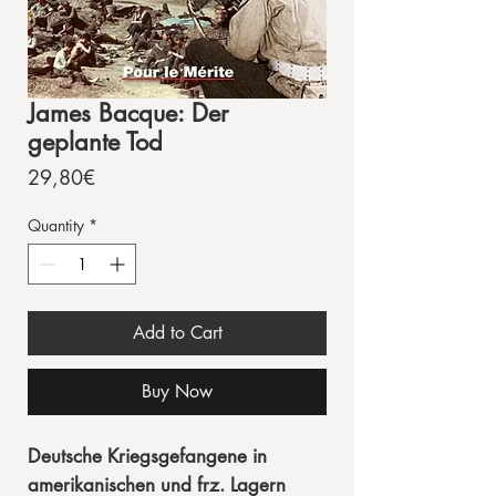
James Bacque: Der
geplante Tod
Price
29,80€
Quantity
*
Add to Cart
Buy Now
Deutsche Kriegsgefangene in
amerikanischen und frz. Lagern