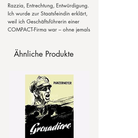
Razzia, Entrechtung, Entwürdigung.
Ich wurde zur Staatsfeindin erklärt,
weil ich Geschäftsführerin einer
COMPACT-Firma war – ohne jemals
strafrechtlich angeklagt, geschweige
denn verurteilt worden zu sein.
Ähnliche Produkte
Dies ist auch die Geschichte des
katastrophalen Abstiegs, ja der
mutwilligen Zerstörung unseres
Landes. Ich komme aus dem
hessischen Mittelstand und wurde
christlich erzogen, hatte eine
goldene Jugend in den Achtziger
Jahren, als unsere Welt noch in
Ordnung war. Ich zog zwei Kinder
groß, war beruflich erfolgreich,