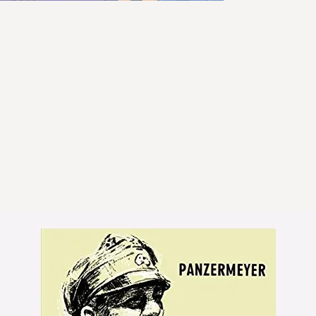
Weitere Beiträge
„Marla rennt“ und
Blödheit“ erweite
Aktivismus und po
Nuoviso Comics N
dokumentarische 
– für Leser, die p
kommentiert, sond
sehen wollen.
44 S., durchgehe