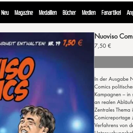
Neu
Magazine
Medaillen
Bücher
Medien
Fanartikel
An
Nuoviso Comi
Preis
7,50 €
In der Ausgabe N
Comics politisch
Kampagnen – in s
an realen Abläufe
Zentrales Thema i
Comicreportage z
Verfahrens von d