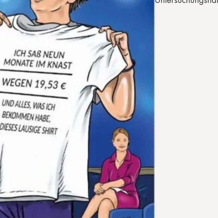
Untersuchungshaf
Prozesstagen nac
Fristversäumnisse
Argumentationen 
sich im Laufe de
bloßstellt. Der C
nachvollziehbar –
visuelle Rekonstru
Verfahrens.
Ergänzt wird der 
Michael Ballweg,
spricht über die
seine Zeit in Unte
innere Strategie
digitale Kontrolle
Gespräch ist ruhi
Gegenstück zur sa