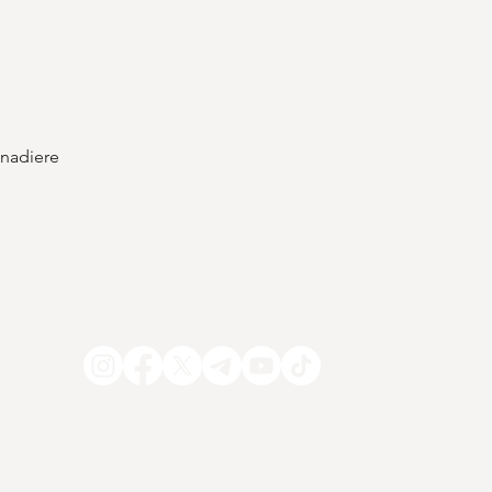
Schnellansicht
enadiere
COMPACT-Abo
V