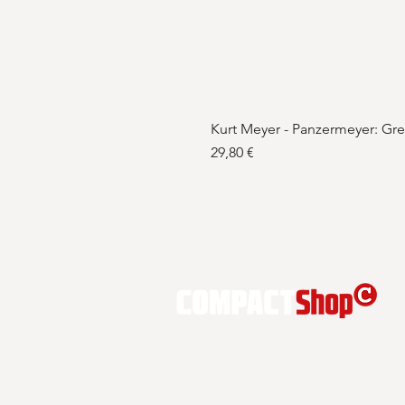
Kurt Meyer - Panzermeyer: Gr
Preis
29,80 €
COMPACT Magazin GmbH